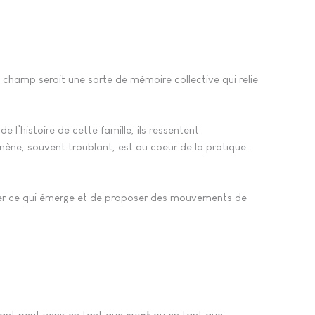
 champ serait une sorte de mémoire collective qui relie
l’histoire de cette famille, ils ressentent
ne, souvent troublant, est au coeur de la pratique.
erver ce qui émerge et de proposer des mouvements de
pant peut venir en tant que
sujet
ou en tant que