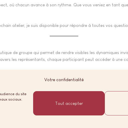
pect, où chacun avance à son rythme. Que vous veniez en tant que s
ochain atelier, je suis disponible pour répondre à toutes vos questio
tique de groupe qui permet de rendre visibles les dynamiques invisi
ravers les représentants, chaque participant peut accéder à une c
Votre confidentialité
TikTok
Pinterest
YouTube
WhatsApp
audience du site
seaux sociaux.
Tout accepter
Copyright © 2026 Alya Reliance | Réalisé avec ♡ par
PaulineB'com
MENTIONS LÉGALES
POLITIQUE DE COOKIES (UE)