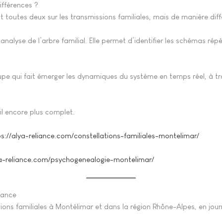
ifférences ?
toutes deux sur les transmissions familiales, mais de manière diff
’analyse de l’arbre familial. Elle permet d’identifier les schémas rép
e qui fait émerger les dynamiques du système en temps réel, à trav
l encore plus complet.
ps://alya-reliance.com/constellations-familiales-montelimar/
ya-reliance.com/psychogenealogie-montelimar/
iance
ations familiales à Montélimar et dans la région Rhône-Alpes, en j