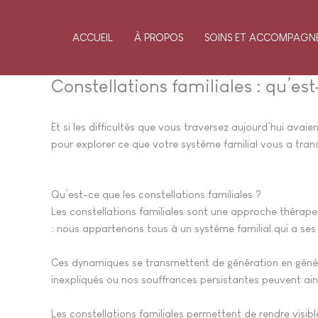
Aller
au
ACCUEIL
À PROPOS
SOINS ET ACCOMPAGN
contenu
Constellations familiales : qu’e
Et si les difficultés que vous traversez aujourd’hui avai
pour explorer ce que votre système familial vous a tran
Qu’est-ce que les constellations familiales ?
Les constellations familiales sont une approche thérape
: nous appartenons tous à un système familial qui a ses p
Ces dynamiques se transmettent de génération en génér
inexpliqués ou nos souffrances persistantes peuvent ains
Les constellations familiales permettent de rendre visi