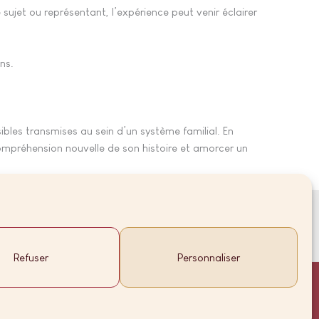
ujet ou représentant, l’expérience peut venir éclairer
ns.
bles transmises au sein d’un système familial. En
ompréhension nouvelle de son histoire et amorcer un
Email
Téléphone
SMS
Refuser
Personnaliser
Réserver une séance
powered by Calendly