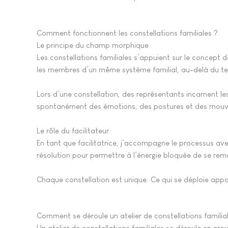
Comment fonctionnent les constellations familiales ?
Le principe du champ morphique
Les constellations familiales s’appuient sur le concept 
les membres d’un même système familial, au-delà du te
Lors d’une constellation, des représentants incarnent les
spontanément des émotions, des postures et des mouvem
Le rôle du facilitateur
En tant que facilitatrice, j’accompagne le processus av
résolution pour permettre à l’énergie bloquée de se reme
Chaque constellation est unique. Ce qui se déploie appa
Comment se déroule un atelier de constellations familia
Un atelier de constellations familiales se déroule en g