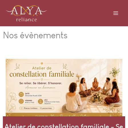
Aller
au
contenu
Nos évènements
Atelier de constellation familiale - Se