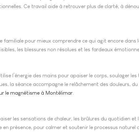
onnelles. Ce travail aide à retrouver plus de clarté, à déno
e familiale pour mieux comprendre ce qui agit encore dans le
isibles, les blessures non résolues et les fardeaux émotionnel
ise l’énergie des mains pour apaiser le corps, soulager les t
es, la séance accompagne le relâchement des douleurs, du st
sur le magnétisme à Montélimar
.
iser les sensations de chaleur, les brûlures du quotidien et l
e en présence, pour calmer et soutenir le processus naturel