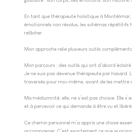
globalité : son corps, ses émotions, son histoire, 
En tant que thérapeute holistique à Montélimar, j
émotionnels non résolus, les schémas répétitifs h
relâcher.
Mon approche relie plusieurs outils complémenta
Mon parcours : des outils qui ont d’abord éclai
Je ne suis pas devenue thérapeute par hasard. Le 
traversés pour moi-même, avant de les mettre a
Ma médiumnité, elle, ne s’est pas choisie. Elle
et à percevoir ce qui demande à être vu et libéré
Ce chemin personnel m’a appris une chose essentiel
accompagner. C’est exactement ce que je propos