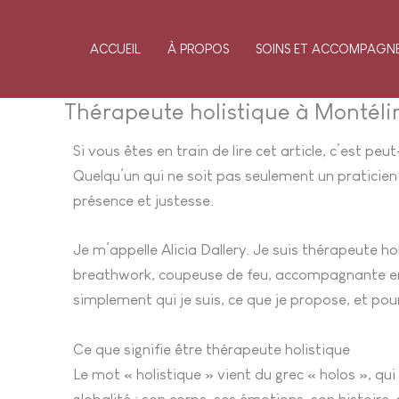
Aller
au
ACCUEIL
À PROPOS
SOINS ET ACCOMPAGN
contenu
Thérapeute holistique à Montélim
Si vous êtes en train de lire cet article, c’est
Quelqu’un qui ne soit pas seulement un praticien
présence et justesse.
Je m’appelle Alicia Dallery. Je suis thérapeute h
breathwork, coupeuse de feu, accompagnante en ps
simplement qui je suis, ce que je propose, et p
Ce que signifie être thérapeute holistique
Le mot « holistique » vient du grec « holos », qu