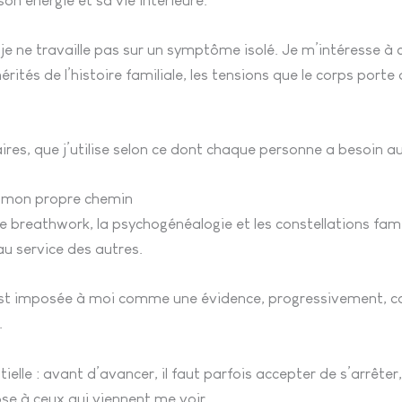
son énergie et sa vie intérieure.
e ne travaille pas sur un symptôme isolé. Je m’intéresse à c
érités de l’histoire familiale, les tensions que le corps port
ires, que j’utilise selon ce dont chaque personne a besoin 
ré mon propre chemin
breathwork, la psychogénéalogie et les constellations famili
u service des autres.
 s’est imposée à moi comme une évidence, progressivement, c
.
le : avant d’avancer, il faut parfois accepter de s’arrêter, 
e à ceux qui viennent me voir.